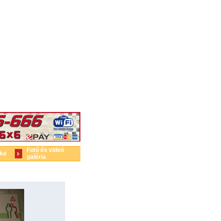
Fotó és videó
ika
galéria