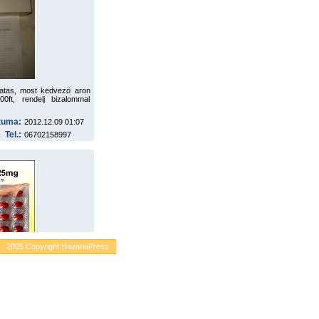
hatas, most kedvezö aron
0ft, rendelj bizalommal
tuma:
2012.12.09 01:07
Tel.:
06702158997
2005 Copyright HavariaPress
 állandó koplalásból? Csak
ernebb zsírégetõk és
dipex Retard, Sibutramine
yisbolt@citromail.hu vagy