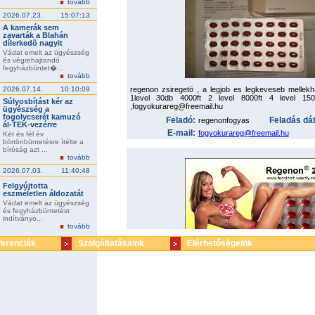
tovább
2026.07.23.
15:07:13
A kamerák sem
zavarták a Blahán
dílerkedõ nagyit
Vádat emelt az ügyészség
és végrehajtandó
fegyházbüntet�...
tovább
regenon zsiregetö , a legjob es legkeveseb mellek
2026.07.14.
10:10:09
1level 30db 4000ft 2 level 8000ft 4 level 1500
Súlyosbítást kér az
,fogyokurareg@freemail.hu
ügyészség a
fogolycserét kamuzó
Feladó:
Feladás dá
regenonfogyas
ál-TEK-vezérre
E-mail:
fogyokurareg@freemail.hu
Két és fél év
börtönbüntetésre ítélte a
bíróság azt ...
tovább
2026.07.03.
11:40:48
Felgyújtotta
eszméletlen áldozatát
Vádat emelt az ügyészség
és fegyházbüntetést
indítványo...
tovább
ferenciák
Szolgáltatásaink
Elérhetőségeink
Fogyni szeretne de elege van a kínzó diétákból és az
egy kattintás weboldalunkon és a legmod
étvágycsökkentõk közül választhat a legjobb áron: A
(Reductil), Regenon, Slimex, SlimTrim. Email: fog
www.fogyibolt.weebly.com