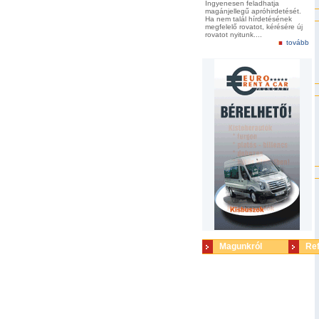
Ingyenesen feladhatja
magánjellegű apróhirdetését.
Ha nem talál hírdetésének
megfelelő rovatot, kérésére új
rovatot nyitunk....
tovább
Magunkról
Re