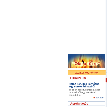
2026.08.07. Péntek
Hírmúzeum
Hatan kerültek kórházba
egy soroksári házból
Többen rosszul lettek a szén-
monoxidtól egy soroksári
családi há...
tovább
Apróhirdetés