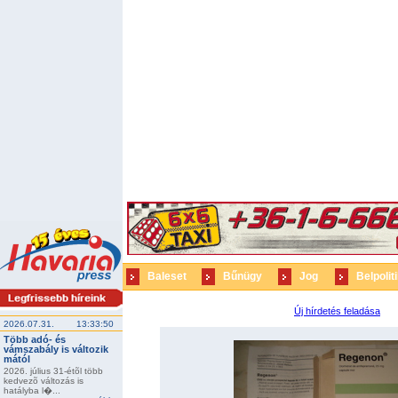
Baleset
Bűnügy
Jog
Belpolit
Új hírdetés feladása
2026.07.31.
13:33:50
Több adó- és
vámszabály is változik
mától
2026. július 31-étõl több
kedvezõ változás is
hatályba l�...