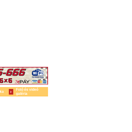
Fotó és videó
ika
galéria