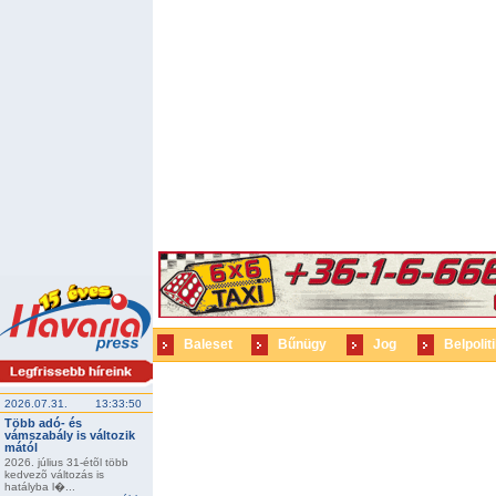
Baleset
Bűnügy
Jog
Belpolit
2026.07.31.
13:33:50
Több adó- és
vámszabály is változik
mától
2026. július 31-étõl több
kedvezõ változás is
hatályba l�...