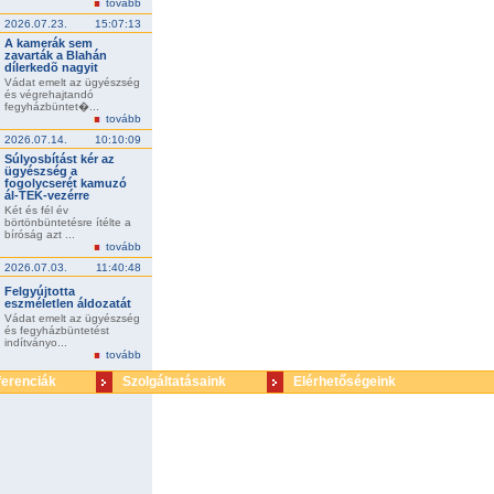
tovább
2026.07.23.
15:07:13
A kamerák sem
zavarták a Blahán
dílerkedõ nagyit
Vádat emelt az ügyészség
és végrehajtandó
fegyházbüntet�...
tovább
2026.07.14.
10:10:09
Súlyosbítást kér az
ügyészség a
fogolycserét kamuzó
ál-TEK-vezérre
Két és fél év
börtönbüntetésre ítélte a
bíróság azt ...
tovább
2026.07.03.
11:40:48
Felgyújtotta
eszméletlen áldozatát
Vádat emelt az ügyészség
és fegyházbüntetést
indítványo...
tovább
ferenciák
Szolgáltatásaink
Elérhetőségeink