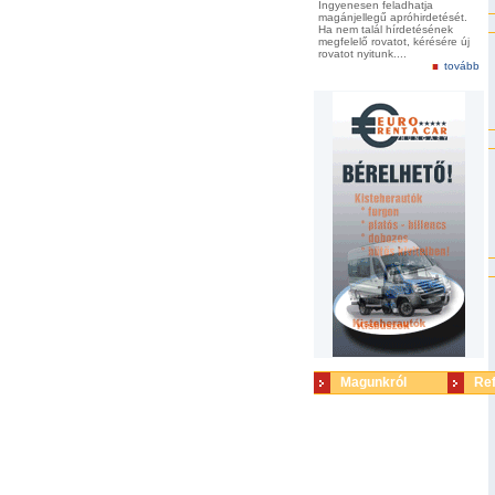
Ingyenesen feladhatja
magánjellegű apróhirdetését.
Ha nem talál hírdetésének
megfelelő rovatot, kérésére új
rovatot nyitunk....
tovább
Magunkról
Re