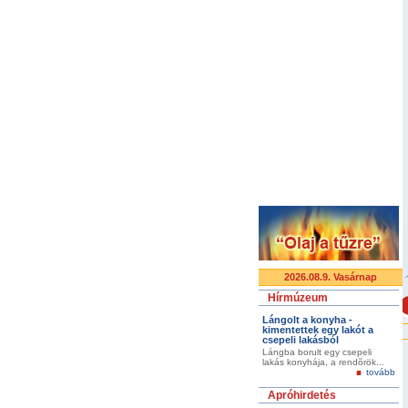
2026.08.9. Vasárnap
Hírmúzeum
Lángolt a konyha -
kimentettek egy lakót a
csepeli lakásból
Lángba borult egy csepeli
lakás konyhája, a rendõrök...
tovább
Apróhirdetés