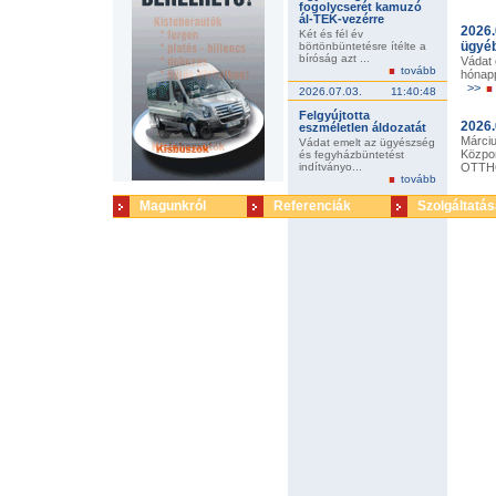
fogolycserét kamuzó
ál-TEK-vezérre
2026.
Két és fél év
ügyé
börtönbüntetésre ítélte a
bíróság azt ...
Vádat 
tovább
hónapp
>>
2026.07.03.
11:40:48
Felgyújtotta
2026.
eszméletlen áldozatát
Márciu
Vádat emelt az ügyészség
Közpon
és fegyházbüntetést
indítványo...
OTTHO
tovább
Magunkról
Referenciák
Szolgáltatás