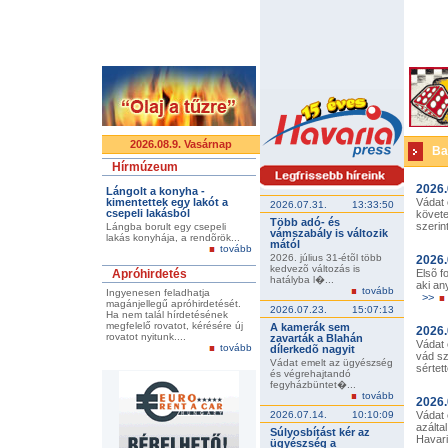
2026.08.9. Vasárnap
Ba
Hírmúzeum
2026.
Lángolt a konyha -
kimentettek egy lakót a
Vádat 
2026.07.31.
13:33:50
csepeli lakásból
követe
Több adó- és
szerin
Lángba borult egy csepeli
vámszabály is változik
lakás konyhája, a rendõrök...
mától
tovább
2026. július 31-étõl több
2026.
kedvezõ változás is
Apróhirdetés
Elsõ f
hatályba l�...
aki an
tovább
Ingyenesen feladhatja
>>
magánjellegű apróhirdetését.
2026.07.23.
15:07:13
Ha nem talál hírdetésének
megfelelő rovatot, kérésére új
A kamerák sem
2026.
rovatot nyitunk....
zavarták a Blahán
Vádat 
tovább
dílerkedõ nagyit
vád sz
Vádat emelt az ügyészség
sértett
és végrehajtandó
fegyházbüntet�...
tovább
2026.
2026.07.14.
10:10:09
Vádat 
azálta
Súlyosbítást kér az
Havar
ügyészség a