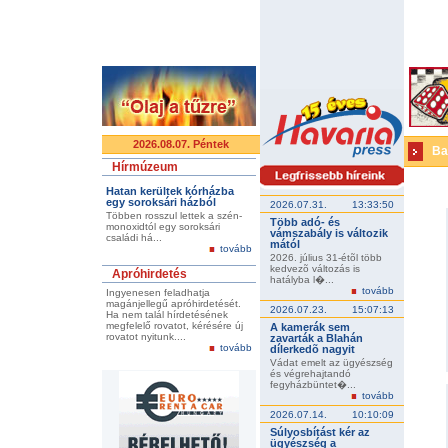
2026.08.07. Péntek
Ba
Hírmúzeum
Hatan kerültek kórházba
egy soroksári házból
2026.07.31.
13:33:50
Többen rosszul lettek a szén-
Több adó- és
monoxidtól egy soroksári
vámszabály is változik
családi há...
mától
tovább
2026. július 31-étõl több
kedvezõ változás is
Apróhirdetés
hatályba l�...
tovább
Ingyenesen feladhatja
magánjellegű apróhirdetését.
2026.07.23.
15:07:13
Ha nem talál hírdetésének
megfelelő rovatot, kérésére új
A kamerák sem
rovatot nyitunk....
zavarták a Blahán
tovább
dílerkedõ nagyit
Vádat emelt az ügyészség
és végrehajtandó
fegyházbüntet�...
tovább
2026.07.14.
10:10:09
Súlyosbítást kér az
ügyészség a