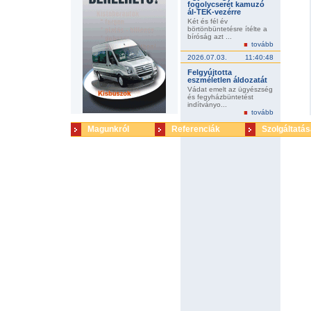
fogolycserét kamuzó
ál-TEK-vezérre
Két és fél év
börtönbüntetésre ítélte a
bíróság azt ...
tovább
2026.07.03.
11:40:48
Felgyújtotta
eszméletlen áldozatát
Vádat emelt az ügyészség
és fegyházbüntetést
indítványo...
tovább
Magunkról
Referenciák
Szolgáltatás