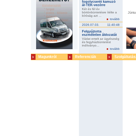
fogolycserét kamuzó
ál-TEK-vezérre
Két és fél év
börtönbüntetésre ítélte a
Júniu
bíróság azt ...
tovább
2026.07.03.
11:40:48
Felgyújtotta
eszméletlen áldozatát
Vádat emelt az ügyészség
és fegyházbüntetést
indítványo...
tovább
Magunkról
Referenciák
Szolgáltatás