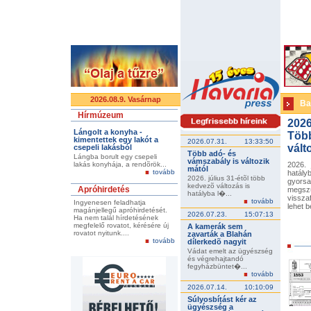
2026.08.9. Vasárnap
Ba
Hírmúzeum
2026
Lángolt a konyha -
Több
kimentettek egy lakót a
2026.07.31.
13:33:50
vált
csepeli lakásból
Több adó- és
Lángba borult egy csepeli
vámszabály is változik
lakás konyhája, a rendõrök...
2026. 
mától
tovább
hatály
2026. július 31-étõl több
gyorsa
kedvezõ változás is
Apróhirdetés
megsz
hatályba l�...
vissza
tovább
Ingyenesen feladhatja
lehet b
magánjellegű apróhirdetését.
2026.07.23.
15:07:13
Ha nem talál hírdetésének
megfelelő rovatot, kérésére új
A kamerák sem
rovatot nyitunk....
zavarták a Blahán
tovább
dílerkedõ nagyit
Vádat emelt az ügyészség
és végrehajtandó
fegyházbüntet�...
tovább
2026.07.14.
10:10:09
Súlyosbítást kér az
ügyészség a