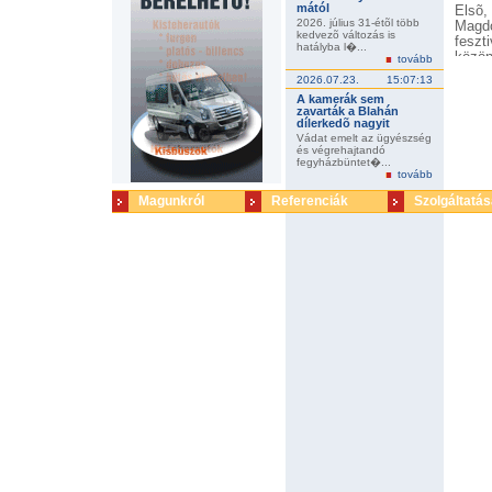
mától
Elsõ,
2026. július 31-étõl több
Magd
kedvezõ változás is
feszt
hatályba l�...
közön
tovább
sugár
2026.07.23.
15:07:13
kis k
A kamerák sem
kont
zavarták a Blahán
profe
dílerkedõ nagyit
is: a
Vádat emelt az ügyészség
Filmd
és végrehajtandó
fegyházbüntet�...
fõdíj
tovább
epizó
Föld
Magunkról
Referenciák
Szolgáltatás
Mindh
hatás
megva
emigr
dísz
Miköz
alvil
téte
kiszo
egysz
miköz
nem 
produ
produ
Rozgo
jelzi
több 
forga
Kovác