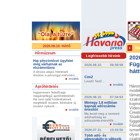
2026.08.10. Hétfő
Ba
Hírmúzeum
202
Hat pénzintézet ügyfelei
Füg
még várhatnak az
2026.08.10.
09:39:59
elszámolásra
hátt
A deviza alapú hitelesek
részére a pénzügyi intézmén...
Cim2
tovább
Lead2 Tart2...
tovább
Három
Apróhirdetés
mode
Ingyenesen feladhatja
támas
magánjellegű apróhirdetését.
2026.08.10.
07:34:53
szak
Ha nem talál hírdetésének
Mintegy 1,8 millióan
megfelelő rovatot, kérésére új
kopro
kapnak adószámla-
rovatot nyitunk....
Video
értesítõt
tovább
Creat
Ma kezdi meg a nemzeti
Stúdi
adóhatóság az
adószámla-értesítõk ...
függ
tovább
Film
ismer
2026.07.31.
13:33:50
olyan
Több adó- és
csato
vámszabály is változik