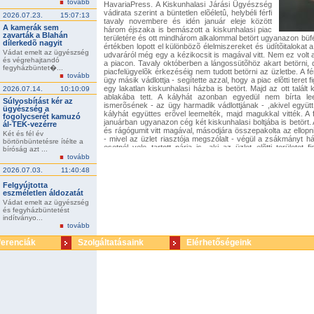
tovább
HavariaPress. A Kiskunhalasi Járási Ügyészség
vádirata szerint a büntetlen elõéletû, helybéli férfi
2026.07.23.
15:07:13
tavaly novembere és idén január eleje között
A kamerák sem
három éjszaka is bemászott a kiskunhalasi piac
zavarták a Blahán
területére és ott mindhárom alkalommal betört ugyanazon büfé
dílerkedõ nagyit
értékben lopott el különbözõ élelmiszereket és üdítõitalokat 
Vádat emelt az ügyészség
udvaráról még egy a kézikocsit is magával vitt. Nem ez volt 
és végrehajtandó
a piacon. Tavaly októberben a lángossütõhöz akart betörni, d
fegyházbüntet�...
piacfelügyelõk érkezéséig nem tudott betörni az üzletbe. A f
tovább
ügy másik vádlottja - segítette azzal, hogy a piac elõtti teret 
egy lakatlan kiskunhalasi házba is betört. Majd az ott talált 
2026.07.14.
10:10:09
ablakába tett. A kályhát azonban egyedül nem bírta lee
Súlyosbítást kér az
ismerõsének - az ügy harmadik vádlottjának - ,akivel együt
ügyészség a
kályhát együttes erõvel leemelték, majd magukkal vitték. A
fogolycserét kamuzó
januárban ugyanazon cég két kiskunhalasi boltjába is betört.
ál-TEK-vezérre
és rágógumit vitt magával, másodjára összepakolta az ellop
Két és fél év
- mivel az üzlet riasztója megszólalt - végül a zsákmányt 
börtönbüntetésre ítélte a
esetnél vele tartott párja is, aki az üzlet elõtti területet f
bíróság azt ...
készpénzt és édességet lopott, sokáig azonban nem jutott 
tovább
érkezõ vagyonõrök a közelben elfogták, majd a rendõrök õriz
2026.07.03.
11:40:48
jelenleg is letartóztatásban lévõ férfit három rendbeli lopá
lopás vétségének kísérletével, párját két rendbeli, bûnsegé
Felgyújtotta
kísérletével, a harmadik vádlottat pedig lopás vétségével vádol
eszméletlen áldozatát
Vádat emelt az ügyészség
és fegyházbüntetést
indítványo...
tovább
ferenciák
Szolgáltatásaink
Elérhetőségeink