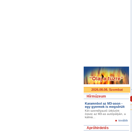
2026.08.08. Szombat
Hírmúzeum
Karamnbol az M3-ason -
egy gyermek is megsérült
Két személyautó ütközött
össze az M3-as autópályán, a
kálmá...
tovább
Apróhirdetés