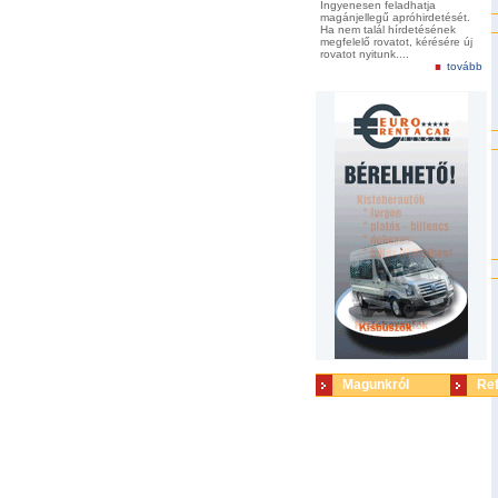
Ingyenesen feladhatja
magánjellegű apróhirdetését.
Ha nem talál hírdetésének
megfelelő rovatot, kérésére új
rovatot nyitunk....
tovább
Magunkról
Re