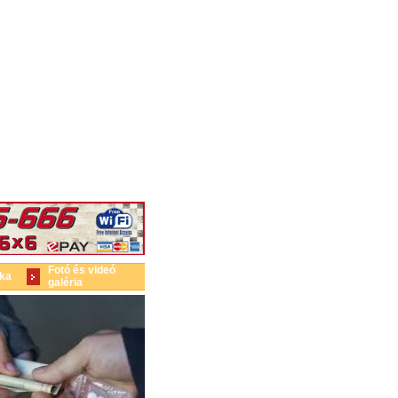
Fotó és videó
ika
galéria