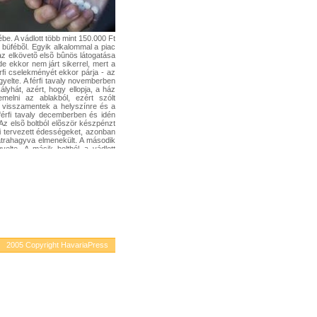
be. A vádlott több mint 150.000 Ft
a büfébõl. Egyik alkalommal a piac
az elkövetõ elsõ bûnös látogatása
e ekkor nem járt sikerrel, mert a
érfi cselekményét ekkor párja - az
figyelte. A férfi tavaly novemberben
kályhát, azért, hogy ellopja, a ház
melni az ablakból, ezért szólt
t visszamentek a helyszínre és a
 férfi tavaly decemberben és idén
 Az elsõ boltból elõször készpénzt
ni tervezett édességeket, azonban
hátrahagyva elmenekült. A második
igyelte. A másik boltból a vádlott
a zsákmánnyal, mert a helyszínre
etbe vették. A járási ügyészség a
s bûntettével, lopás vétségével és
dként elkövetett lopás vétségének
ja.
2005 Copyright HavariaPress