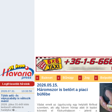
Baleset
Bűnügy
Jog
Belpolit
2026.05.15.
Háromszor is betört a piaci
2026.07.31.
13:33:50
büfébe
Több adó- és
vámszabály is változik
mától
2026. július 31-étõl több
Vádat emelt az ügyészség egy helybéli férfival
kedvezõ változás is
szemben, aki alig három hónap alatt öt lopást
hatályba l�...
követett el Kiskunhalason - jelenti a