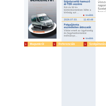
fogolycserét kamuzó
vissz
ál-TEK-vezérre
napon
Két és fél év
fizet
börtönbüntetésre ítélte a
benyú
bíróság azt ...
tovább
össze
hogy 
2026.07.03.
11:40:48
lépés
Felgyújtotta
legg
eszméletlen áldozatát
Ügyfé
Vádat emelt az ügyészség
és fegyházbüntetést
indítványo...
tovább
Magunkról
Referenciák
Szolgáltatás