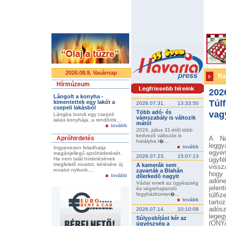
2026.08.9. Vasárnap
Ba
Hírmúzeum
202
Lángolt a konyha -
Túlf
kimentettek egy lakót a
2026.07.31.
13:33:50
csepeli lakásból
Több adó- és
vag
Lángba borult egy csepeli
vámszabály is változik
lakás konyhája, a rendõrök...
mától
tovább
2026. július 31-étõl több
kedvezõ változás is
Apróhirdetés
A NA
hatályba l�...
leggy
tovább
Ingyenesen feladhatja
egyen
magánjellegű apróhirdetését.
2026.07.23.
15:07:13
Ha nem talál hírdetésének
ügyfé
megfelelő rovatot, kérésére új
A kamerák sem
viss
rovatot nyitunk....
zavarták a Blahán
hogy 
tovább
dílerkedõ nagyit
adóne
Vádat emelt az ügyészség
jele
és végrehajtandó
fegyházbüntet�...
túlfi
tovább
tarto
adósz
2026.07.14.
10:10:09
legeg
Súlyosbítást kér az
(ONYA
ügyészség a