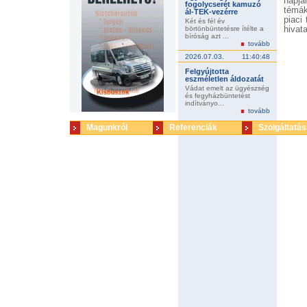
napjá
fogolycserét kamuzó
témák
ál-TEK-vezérre
piaci
Két és fél év
börtönbüntetésre ítélte a
hivat
bíróság azt ...
melyn
tovább
nyitó
2026.07.03.
11:40:48
fennt
felél
Felgyújtotta
tudat
eszméletlen áldozatát
Vádat emelt az ügyészség
és fegyházbüntetést
indítványo...
tovább
Magunkról
Referenciák
Szolgáltatás