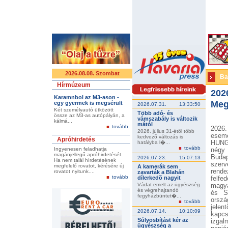
2026.08.08. Szombat
Ba
Hírmúzeum
202
Karamnbol az M3-ason -
Megn
egy gyermek is megsérült
2026.07.31.
13:33:50
Két személyautó ütközött
Több adó- és
össze az M3-as autópályán, a
vámszabály is változik
kálmá...
mától
tovább
2026.
2026. július 31-étõl több
esemé
kedvezõ változás is
Apróhirdetés
hatályba l�...
HUNGE
tovább
Ingyenesen feladhatja
négy 
magánjellegű apróhirdetését.
Buda
2026.07.23.
15:07:13
Ha nem talál hírdetésének
szerv
megfelelő rovatot, kérésére új
A kamerák sem
rend
rovatot nyitunk....
zavarták a Blahán
tovább
dílerkedõ nagyit
felfe
Vádat emelt az ügyészség
magya
és végrehajtandó
és Sp
fegyházbüntet�...
orszá
tovább
jelen
2026.07.14.
10:10:09
kapcs
Súlyosbítást kér az
izgal
ügyészség a