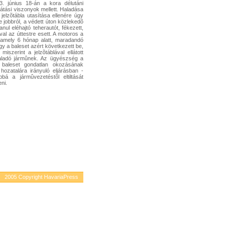
3. június 18-án a kora délutáni
látási viszonyok mellett. Haladása
jelzõtábla utasítása ellenére úgy
e jobbról, a védett úton közlekedõ
nul eléhajtó teherautót, fékezett,
al az úttestre esett. A motoros a
 amely 6 hónap alatt, maradandó
gy a baleset azért következett be,
szerint a jelzõtáblával ellátott
haladó jármûnek. Az ügyészség a
 baleset gondatlan okozásának
ozatalára irányuló eljárásban -
bá a jármûvezetéstõl eltiltását
ni.
2005 Copyright HavariaPress