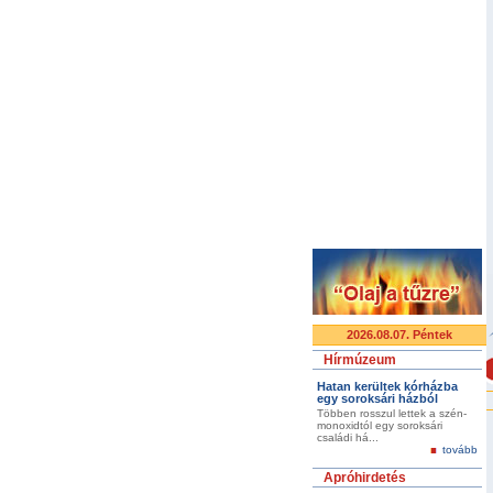
2026.08.07. Péntek
Hírmúzeum
Hatan kerültek kórházba
egy soroksári házból
Többen rosszul lettek a szén-
monoxidtól egy soroksári
családi há...
tovább
Apróhirdetés