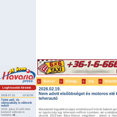
Baleset
Bűnügy
Jog
Belpolit
2026.02.19.
Nem adott elsõbbséget és motoros elé 
2026.07.31.
13:33:50
teherautó
Több adó- és
vámszabály is változik
mától
2026. július 31-étõl több
Maradandó fogyatékosságot eredményezõ közúti baleset gond
kedvezõ változás is
az ügyészség egy teherautó-sofõrrel szemben, aki szabályta
hatályba l�...
okozott 2023-ban Bács-Kiskun megyében - jelenti a Hav