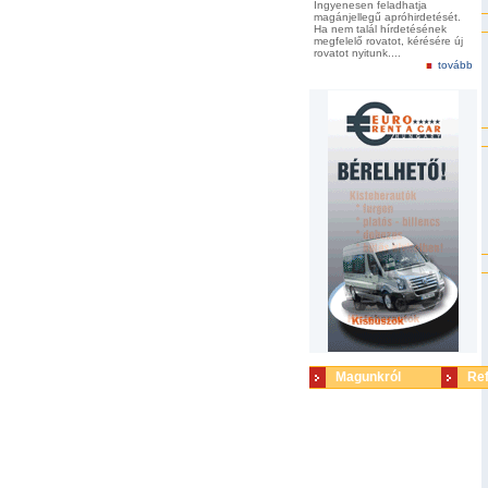
Ingyenesen feladhatja
magánjellegű apróhirdetését.
Ha nem talál hírdetésének
megfelelő rovatot, kérésére új
rovatot nyitunk....
tovább
Magunkról
Re