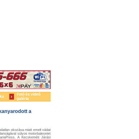
Fotó és videó
ika
galéria
kanyarodott a
atlan okozása miatt emelt vádat
lanságával súlyos motorbalesetet
ariaPress. A Kecskeméti Járási