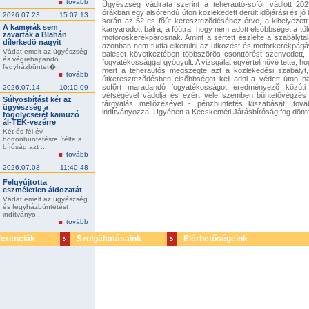
tovább
Ügyészség vádirata szerint a teherautó-sofõr vádlott 202
órákban egy alsórendû úton közlekedett derült idõjárási és jó 
2026.07.23.
15:07:13
során az 52-es fõút keresztezõdéséhez érve, a kihelyezett 
A kamerák sem
kanyarodott balra, a fõútra, hogy nem adott elsõbbséget a tõl
zavarták a Blahán
motoroskerékpárosnak. Amint a sértett észlelte a szabálytala
dílerkedõ nagyit
azonban nem tudta elkerülni az ütközést és motorkerékpárjáv
Vádat emelt az ügyészség
baleset következtében többszörös csonttörést szenvedett,
és végrehajtandó
fogyatékossággal gyógyult. A vizsgálat egyértelmûvé tette, ho
fegyházbüntet�...
mert a teherautós megszegte azt a közlekedési szabályt, mi
tovább
útkeresztezõdésben elsõbbséget kell adni a védett úton 
sofõrt maradandó fogyatékosságot eredményezõ közúti
2026.07.14.
10:10:09
vétségével vádolja és ezért vele szemben büntetõvégzés h
Súlyosbítást kér az
tárgyalás mellõzésével - pénzbüntetés kiszabását, továb
ügyészség a
indítványozza. Ügyében a Kecskeméti Járásbíróság fog dönte
fogolycserét kamuzó
ál-TEK-vezérre
Két és fél év
börtönbüntetésre ítélte a
bíróság azt ...
tovább
2026.07.03.
11:40:48
Felgyújtotta
eszméletlen áldozatát
Vádat emelt az ügyészség
és fegyházbüntetést
indítványo...
tovább
ferenciák
Szolgáltatásaink
Elérhetőségeink