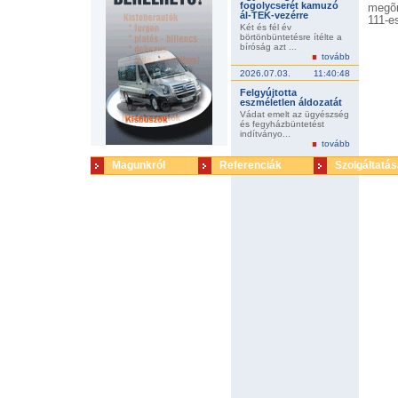
fogolycserét kamuzó
megõr
ál-TEK-vezérre
111-e
Két és fél év
börtönbüntetésre ítélte a
bíróság azt ...
tovább
2026.07.03.
11:40:48
Felgyújtotta
eszméletlen áldozatát
Vádat emelt az ügyészség
és fegyházbüntetést
indítványo...
tovább
Magunkról
Referenciák
Szolgáltatás