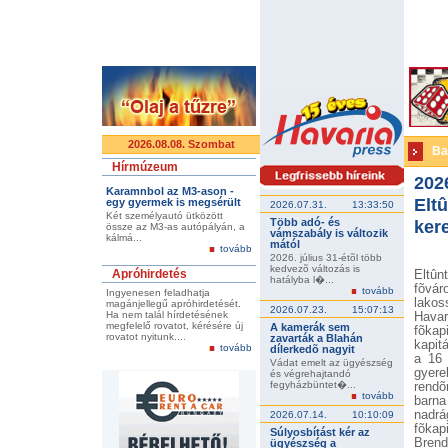
2026.08.08. Szombat
Ba
Hírmúzeum
202
Karamnbol az M3-ason -
Elt
egy gyermek is megsérült
2026.07.31.
13:33:50
Két személyautó ütközött
Több adó- és
ker
össze az M3-as autópályán, a
vámszabály is változik
kálmá...
mától
tovább
2026. július 31-étõl több
kedvezõ változás is
Apróhirdetés
Eltûn
hatályba l�...
fõvár
tovább
Ingyenesen feladhatja
lakos
magánjellegű apróhirdetését.
2026.07.23.
15:07:13
Ha nem talál hírdetésének
Hava
megfelelő rovatot, kérésére új
A kamerák sem
fõk
rovatot nyitunk....
zavarták a Blahán
kapit
tovább
dílerkedõ nagyit
a 16 
Vádat emelt az ügyészség
gyere
és végrehajtandó
fegyházbüntet�...
rendõ
tovább
barna
nadrá
2026.07.14.
10:10:09
fõkap
Súlyosbítást kér az
Brend
ügyészség a