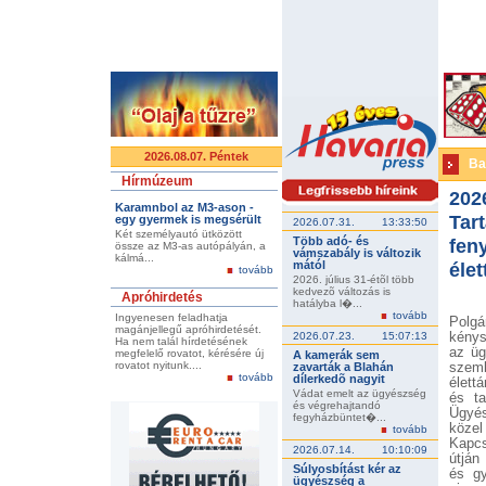
2026.08.07. Péntek
Ba
Hírmúzeum
202
Karamnbol az M3-ason -
Tart
egy gyermek is megsérült
2026.07.31.
13:33:50
Két személyautó ütközött
Több adó- és
fen
össze az M3-as autópályán, a
vámszabály is változik
kálmá...
mától
élet
tovább
2026. július 31-étõl több
kedvezõ változás is
Apróhirdetés
hatályba l�...
tovább
Ingyenesen feladhatja
Pol
magánjellegű apróhirdetését.
2026.07.23.
15:07:13
kénys
Ha nem talál hírdetésének
az üg
megfelelő rovatot, kérésére új
A kamerák sem
rovatot nyitunk....
zavarták a Blahán
szemb
tovább
dílerkedõ nagyit
élett
Vádat emelt az ügyészség
és ta
és végrehajtandó
Ügyés
fegyházbüntet�...
közel
tovább
Kapcs
2026.07.14.
10:10:09
útján
Súlyosbítást kér az
és gy
ügyészség a