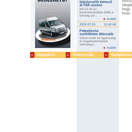
vissz
fogolycserét kamuzó
idegil
ál-TEK-vezérre
hogy 
Két és fél év
börtönbüntetésre ítélte a
hogy 
bíróság azt ...
lép vi
tovább
nem v
2026.07.03.
11:40:48
kénys
szemb
Felgyújtotta
Kecsk
eszméletlen áldozatát
Vádat emelt az ügyészség
és fegyházbüntetést
indítványo...
tovább
Magunkról
Referenciák
Szolgáltatás