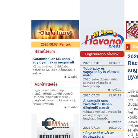
2026.08.07. Péntek
Ba
Hírmúzeum
202
Karamnbol az M3-ason -
Rác
egy gyermek is megsérült
2026.07.31.
13:33:50
Két személyautó ütközött
Több adó- és
ang
össze az M3-as autópályán, a
vámszabály is változik
kálmá...
mától
gya
tovább
2026. július 31-étõl több
kedvezõ változás is
Apróhirdetés
hatályba l�...
tovább
Ingyenesen feladhatja
Elren
magánjellegű apróhirdetését.
2026.07.23.
15:07:13
annak
Ha nem talál hírdetésének
hét e
megfelelő rovatot, kérésére új
A kamerák sem
rovatot nyitunk....
zavarták a Blahán
Buda
tovább
dílerkedõ nagyit
lakás
Vádat emelt az ügyészség
férfi
és végrehajtandó
koráb
fegyházbüntet�...
beszél
tovább
céljá
2026.07.14.
10:10:09
és el
Súlyosbítást kér az
vitt 
ügyészség a