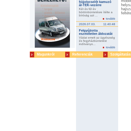
mobil
fogolycserét kamuzó
helys
ál-TEK-vezérre
hajsz
Két és fél év
börtönbüntetésre ítélte a
felté
bíróság azt ...
alapj
tovább
kiter
2026.07.03.
11:40:48
tíztõ
bünte
Felgyújtotta
indítv
eszméletlen áldozatát
eszkö
Vádat emelt az ügyészség
és fegyházbüntetést
megel
indítványo...
elköv
tovább
elren
Megfi
Magunkról
Referenciák
Szolgáltatás