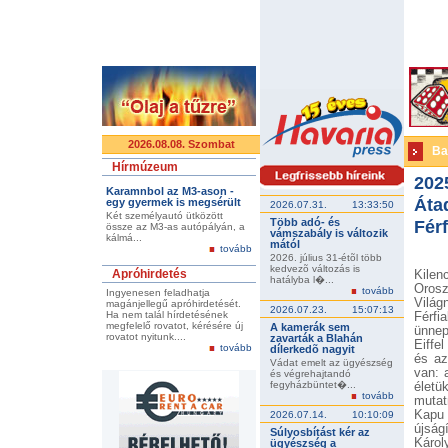
2026.08.08. Szombat
Ba
Hírmúzeum
202
Karamnbol az M3-ason -
Áta
egy gyermek is megsérült
2026.07.31.
13:33:50
Két személyautó ütközött
Több adó- és
Férf
össze az M3-as autópályán, a
vámszabály is változik
kálmá...
mától
tovább
2026. július 31-étõl több
kedvezõ változás is
Apróhirdetés
Kilen
hatályba l�...
Orosz
tovább
Ingyenesen feladhatja
Világ
magánjellegű apróhirdetését.
2026.07.23.
15:07:13
Ha nem talál hírdetésének
Férf
megfelelő rovatot, kérésére új
A kamerák sem
ünnep
rovatot nyitunk....
zavarták a Blahán
Eiffe
tovább
dílerkedõ nagyit
és az
Vádat emelt az ügyészség
van: 
és végrehajtandó
fegyházbüntet�...
életü
tovább
mutat
Kapu 
2026.07.14.
10:10:09
újság
Súlyosbítást kér az
Károl
ügyészség a