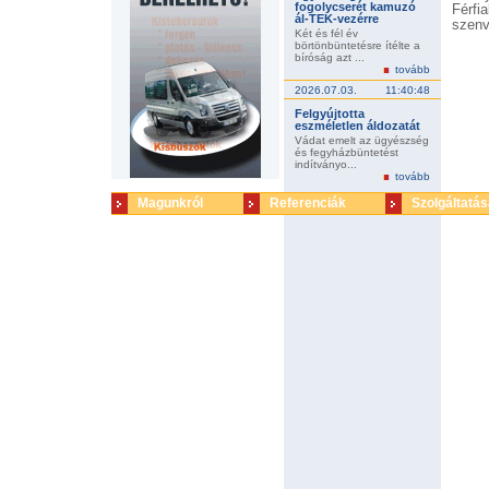
fogolycserét kamuzó
Férfi
ál-TEK-vezérre
szenv
Két és fél év
börtönbüntetésre ítélte a
bíróság azt ...
tovább
2026.07.03.
11:40:48
Felgyújtotta
eszméletlen áldozatát
Vádat emelt az ügyészség
és fegyházbüntetést
indítványo...
tovább
Magunkról
Referenciák
Szolgáltatás