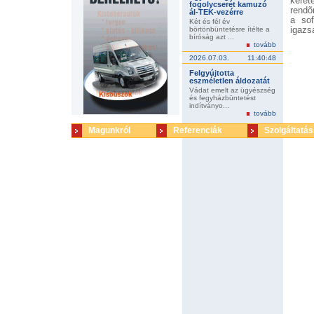
keret
fogolycserét kamuzó
rendõ
ál-TEK-vezérre
a sof
Két és fél év
börtönbüntetésre ítélte a
igazs
bíróság azt ...
Krisz
tovább
rendõ
2026.07.03.
11:40:48
felel
vezet
Felgyújtotta
ítélet
eszméletlen áldozatát
Vádat emelt az ügyészség
és fegyházbüntetést
indítványo...
tovább
Magunkról
Referenciák
Szolgáltatás