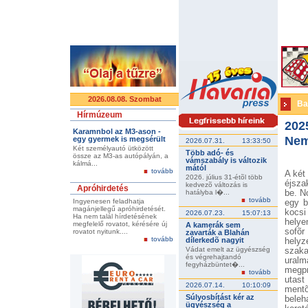
2026.08.08. Szombat
Ba
Hírmúzeum
202
Karamnbol az M3-ason -
Nem
egy gyermek is megsérült
2026.07.31.
13:33:50
Két személyautó ütközött
Több adó- és
össze az M3-as autópályán, a
vámszabály is változik
kálmá...
mától
tovább
A két
2026. július 31-étõl több
éjsza
kedvezõ változás is
Apróhirdetés
hatályba l�...
be. N
tovább
Ingyenesen feladhatja
egy b
magánjellegű apróhirdetését.
kocsi
2026.07.23.
15:07:13
Ha nem talál hírdetésének
helye
megfelelő rovatot, kérésére új
A kamerák sem
sofõr
rovatot nyitunk....
zavarták a Blahán
tovább
dílerkedõ nagyit
helyz
Vádat emelt az ügyészség
szaka
és végrehajtandó
uralm
fegyházbüntet�...
megpr
tovább
utast
2026.07.14.
10:10:09
mentõ
Súlyosbítást kér az
beleh
ügyészség a