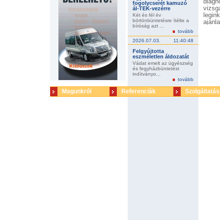
diag
fogolycserét kamuzó
vizsg
ál-TEK-vezérre
legin
Két és fél év
börtönbüntetésre ítélte a
ajánl
bíróság azt ...
költs
tovább
közér
2026.07.03.
11:40:48
Felgyújtotta
eszméletlen áldozatát
Vádat emelt az ügyészség
és fegyházbüntetést
indítványo...
tovább
Magunkról
Referenciák
Szolgáltatás