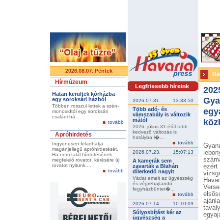
2026.08.07. Péntek
Ba
Hírmúzeum
202
Hatan kerültek kórházba
Gya
egy soroksári házból
2026.07.31.
13:33:50
Többen rosszul lettek a szén-
Több adó- és
egy
monoxidtól egy soroksári
vámszabály is változik
családi há...
mától
köz
tovább
2026. július 31-étõl több
kedvezõ változás is
Apróhirdetés
hatályba l�...
tovább
Ingyenesen feladhatja
Gyanú
magánjellegű apróhirdetését.
2026.07.23.
15:07:13
lebo
Ha nem talál hírdetésének
szám
megfelelő rovatot, kérésére új
A kamerák sem
rovatot nyitunk....
zavarták a Blahán
ezér
tovább
dílerkedõ nagyit
vizs
Vádat emelt az ügyészség
Havar
és végrehajtandó
Vers
fegyházbüntet�...
elsõ
tovább
ajánl
2026.07.14.
10:10:09
taval
Súlyosbítást kér az
egyaj
ügyészség a