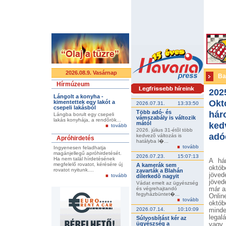
2026.08.9. Vasárnap
Ba
Hírmúzeum
202
Lángolt a konyha -
Okt
kimentettek egy lakót a
2026.07.31.
13:33:50
csepeli lakásból
Több adó- és
hár
Lángba borult egy csepeli
vámszabály is változik
lakás konyhája, a rendõrök...
mától
ked
tovább
2026. július 31-étõl több
adó
kedvezõ változás is
Apróhirdetés
hatályba l�...
tovább
Ingyenesen feladhatja
magánjellegű apróhirdetését.
2026.07.23.
15:07:13
Ha nem talál hírdetésének
A há
megfelelő rovatot, kérésére új
A kamerák sem
októ
rovatot nyitunk....
zavarták a Blahán
jöved
tovább
dílerkedõ nagyit
jöved
Vádat emelt az ügyészség
és végrehajtandó
már a
fegyházbüntet�...
Onlin
tovább
októb
2026.07.14.
10:10:09
minde
legal
Súlyosbítást kér az
ügyészség a
vagy