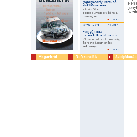
fogolycserét kamuzó
jelen
ál-TEK-vezérre
igény
Két és fél év
jöved
börtönbüntetésre ítélte a
szer
bíróság azt ...
tovább
érvén
telje
2026.07.03.
11:40:48
mind
Felgyújtotta
adóal
eszméletlen áldozatát
akkor
Vádat emelt az ügyészség
148 5
és fegyházbüntetést
kedv
indítványo...
tovább
jöved
érvén
Magunkról
Referenciák
Szolgáltatás
adóel
legeg
meg 2
fize
beval