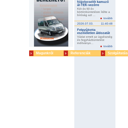
fogolycserét kamuzó
ál-TEK-vezérre
Két és fél év
börtönbüntetésre ítélte a
bíróság azt ...
tovább
2026.07.03.
11:40:48
Felgyújtotta
eszméletlen áldozatát
Vádat emelt az ügyészség
és fegyházbüntetést
indítványo...
tovább
Magunkról
Referenciák
Szolgáltatás