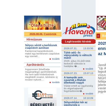
2026.08.06. Csütörtök
Ba
Hírmúzeum
202
Súlyos sérült a kerítésnek
enni
csapódott autóban
2026.07.31.
13:33:50
Kamionnal karambolozott,
Több adó- és
az 
makd egy kerítésnek csapódott
vámszabály is változik
egy személ...
mától
tovább
2026. július 31-étõl több
kedvezõ változás is
Apróhirdetés
Jenni
hatályba l�...
"Up A
tovább
Ingyenesen feladhatja
legso
magánjellegű apróhirdetését.
2026.07.23.
15:07:13
Ha nem talál hírdetésének
viss
megfelelő rovatot, kérésére új
A kamerák sem
NIGH
rovatot nyitunk....
zavarták a Blahán
fellé
tovább
dílerkedõ nagyit
jelen
Vádat emelt az ügyészség
vasár
és végrehajtandó
fegyházbüntet�...
jegyér
tovább
2026.07.14.
10:10:09
Súlyosbítást kér az
ügyészség a