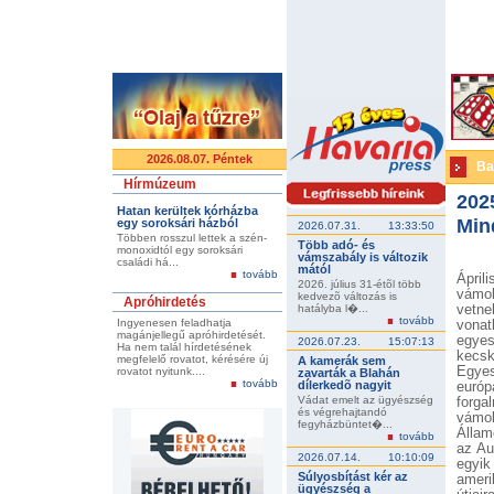
2026.08.07. Péntek
Ba
Hírmúzeum
202
Hatan kerültek kórházba
Min
egy soroksári házból
2026.07.31.
13:33:50
Többen rosszul lettek a szén-
Több adó- és
monoxidtól egy soroksári
vámszabály is változik
családi há...
mától
tovább
Ápril
2026. július 31-étõl több
vámok
kedvezõ változás is
Apróhirdetés
hatályba l�...
vetne
tovább
Ingyenesen feladhatja
vonat
magánjellegű apróhirdetését.
egye
2026.07.23.
15:07:13
Ha nem talál hírdetésének
kecsk
megfelelő rovatot, kérésére új
A kamerák sem
Egyes
rovatot nyitunk....
zavarták a Blahán
tovább
dílerkedõ nagyit
európ
Vádat emelt az ügyészség
forg
és végrehajtandó
vámok
fegyházbüntet�...
Állam
tovább
az Au
2026.07.14.
10:10:09
egyik
Súlyosbítást kér az
ameri
ügyészség a