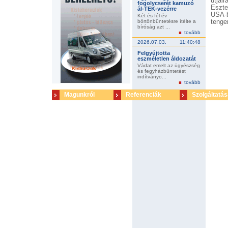
útjai
fogolycserét kamuzó
Eszte
ál-TEK-vezérre
USA-b
Két és fél év
börtönbüntetésre ítélte a
tenge
bíróság azt ...
autót
tovább
Magya
2026.07.03.
11:40:48
Felgyújtotta
eszméletlen áldozatát
Vádat emelt az ügyészség
és fegyházbüntetést
indítványo...
tovább
Magunkról
Referenciák
Szolgáltatás