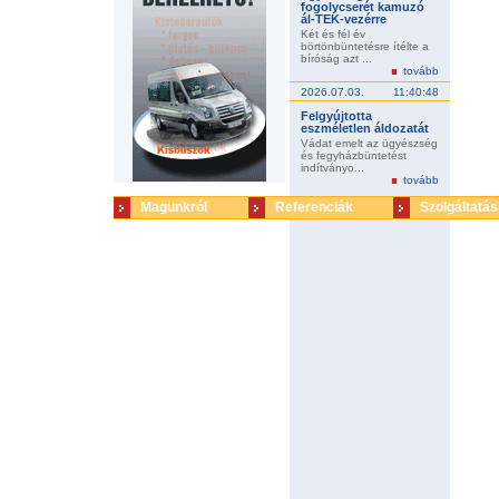
fogolycserét kamuzó
ál-TEK-vezérre
Két és fél év
börtönbüntetésre ítélte a
bíróság azt ...
tovább
2026.07.03.
11:40:48
Felgyújtotta
eszméletlen áldozatát
Vádat emelt az ügyészség
és fegyházbüntetést
indítványo...
tovább
Magunkról
Referenciák
Szolgáltatás