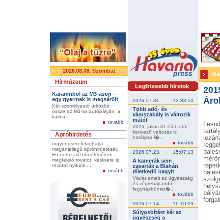
2026.08.08. Szombat
Ba
Hírmúzeum
201
Karamnbol az M3-ason -
Áro
egy gyermek is megsérült
2026.07.31.
13:33:50
Két személyautó ütközött
Több adó- és
össze az M3-as autópályán, a
vámszabály is változik
kálmá...
mától
tovább
Lesod
2026. július 31-étõl több
tartá
kedvezõ változás is
Apróhirdetés
hatályba l�...
lezár
tovább
Ingyenesen feladhatja
regge
magánjellegű apróhirdetését.
bales
2026.07.23.
15:07:13
Ha nem talál hírdetésének
mérõm
megfelelő rovatot, kérésére új
A kamerák sem
reped
rovatot nyitunk....
zavarták a Blahán
tovább
dílerkedõ nagyit
bales
Vádat emelt az ügyészség
szolg
és végrehajtandó
helys
fegyházbüntet�...
pályá
tovább
forgal
2026.07.14.
10:10:09
Súlyosbítást kér az
ügyészség a