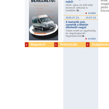
érték
mától
megté
2026. július 31-étõl több
járás
kedvezõ változás is
hatályba l�...
közve
tovább
lopás
elõé
2026.07.23.
15:07:13
indít
A kamerák sem
zavarták a Blahán
dílerkedõ nagyit
Vádat emelt az ügyészség
és végrehajtandó
fegyházbüntet�...
tovább
Magunkról
Referenciák
Szolgáltatás