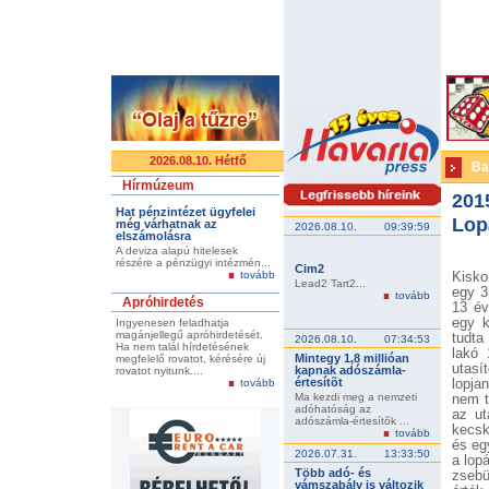
2026.08.10. Hétfő
Ba
Hírmúzeum
201
Hat pénzintézet ügyfelei
Lop
még várhatnak az
2026.08.10.
09:39:59
elszámolásra
A deviza alapú hitelesek
részére a pénzügyi intézmén...
Cim2
tovább
Kisko
Lead2 Tart2...
egy 3
tovább
Apróhirdetés
13 év
egy k
Ingyenesen feladhatja
magánjellegű apróhirdetését.
tudta
2026.08.10.
07:34:53
Ha nem talál hírdetésének
lakó 
Mintegy 1,8 millióan
megfelelő rovatot, kérésére új
utasí
kapnak adószámla-
rovatot nyitunk....
értesítõt
tovább
lopja
Ma kezdi meg a nemzeti
nem t
adóhatóság az
az ut
adószámla-értesítõk ...
kecsk
tovább
és eg
2026.07.31.
13:33:50
a lop
Több adó- és
zsebü
vámszabály is változik