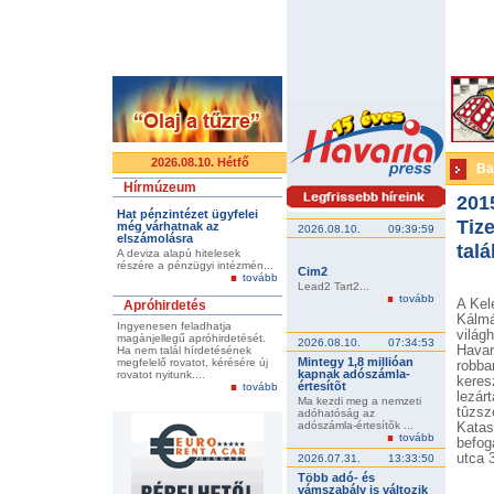
2026.08.10. Hétfő
Ba
Hírmúzeum
201
Hat pénzintézet ügyfelei
Tize
még várhatnak az
2026.08.10.
09:39:59
elszámolásra
tal
A deviza alapú hitelesek
részére a pénzügyi intézmén...
Cim2
tovább
Lead2 Tart2...
tovább
A Kel
Apróhirdetés
Kálm
Ingyenesen feladhatja
világ
magánjellegű apróhirdetését.
2026.08.10.
07:34:53
Hava
Ha nem talál hírdetésének
Mintegy 1,8 millióan
megfelelő rovatot, kérésére új
robba
kapnak adószámla-
rovatot nyitunk....
kere
értesítõt
tovább
lezár
Ma kezdi meg a nemzeti
tûzs
adóhatóság az
adószámla-értesítõk ...
Katas
tovább
befog
utca 
2026.07.31.
13:33:50
Több adó- és
vámszabály is változik