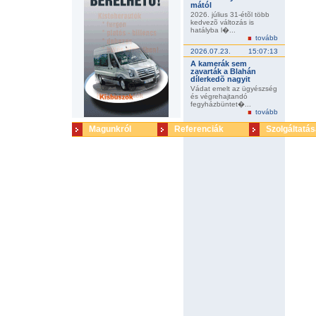
mától
2026. július 31-étõl több
kedvezõ változás is
hatályba l�...
tovább
2026.07.23.
15:07:13
A kamerák sem
zavarták a Blahán
dílerkedõ nagyit
Vádat emelt az ügyészség
és végrehajtandó
fegyházbüntet�...
tovább
Magunkról
Referenciák
Szolgáltatás