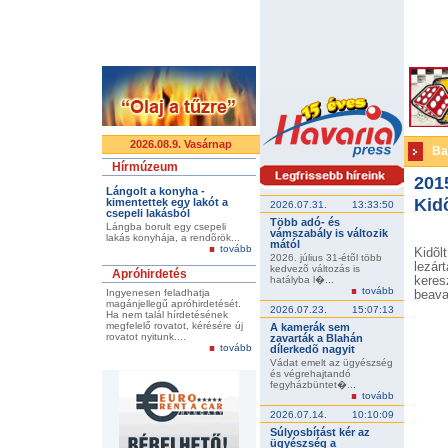
2026.08.9. Vasárnap
Ba
Hírmúzeum
201
Lángolt a konyha -
Kidõ
kimentettek egy lakót a
2026.07.31.
13:33:50
csepeli lakásból
Több adó- és
Lángba borult egy csepeli
vámszabály is változik
lakás konyhája, a rendõrök...
mától
tovább
Kidõl
2026. július 31-étõl több
lezár
kedvezõ változás is
Apróhirdetés
hatályba l�...
kere
tovább
Ingyenesen feladhatja
beava
magánjellegű apróhirdetését.
2026.07.23.
15:07:13
Ha nem talál hírdetésének
megfelelő rovatot, kérésére új
A kamerák sem
rovatot nyitunk....
zavarták a Blahán
tovább
dílerkedõ nagyit
Vádat emelt az ügyészség
és végrehajtandó
fegyházbüntet�...
tovább
2026.07.14.
10:10:09
Súlyosbítást kér az
ügyészség a