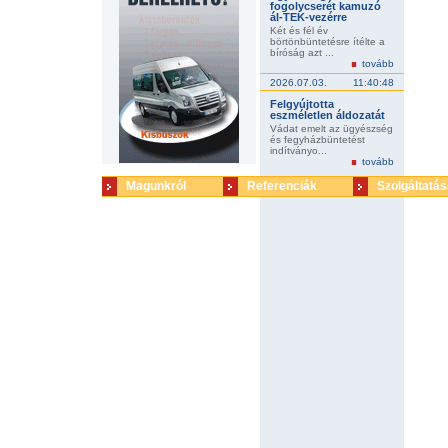
fogolycserét kamuzó
ál-TEK-vezérre
Két és fél év
börtönbüntetésre ítélte a
bíróság azt ...
tovább
2026.07.03.
11:40:48
Felgyújtotta
eszméletlen áldozatát
Vádat emelt az ügyészség
és fegyházbüntetést
indítványo...
tovább
Magunkról
Referenciák
Szolgáltatás