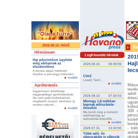
2026.08.10. Hétfő
Ba
Hírmúzeum
201
Hat pénzintézet ügyfelei
Haj
még várhatnak az
2026.08.10.
09:39:59
elszámolásra
lec
A deviza alapú hitelesek
részére a pénzügyi intézmén...
Cim2
tovább
Lead2 Tart2...
tovább
Máso
Apróhirdetés
tevék
Ingyenesen feladhatja
adott
magánjellegű apróhirdetését.
2026.08.10.
07:34:53
érte
Ha nem talál hírdetésének
Mintegy 1,8 millióan
megfelelő rovatot, kérésére új
ugyan
kapnak adószámla-
rovatot nyitunk....
koboz
értesítõt
tovább
300 e
Ma kezdi meg a nemzeti
pénz
adóhatóság az
adószámla-értesítõk ...
kiste
tovább
bontá
- tol
2026.07.31.
13:33:50
autóa
Több adó- és
okmán
vámszabály is változik