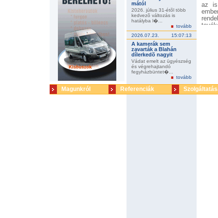
mától
az is
2026. július 31-étõl több
ember
kedvezõ változás is
rend
hatályba l�...
tevék
tovább
fémf
2026.07.23.
15:07:13
fémke
A kamerák sem
gyûjt
zavarták a Blahán
keres
dílerkedõ nagyit
is fe
Vádat emelt az ügyészség
mint 
és végrehajtandó
fegyházbüntet�...
fémke
tovább
átvet
a ker
Magunkról
Referenciák
Szolgáltatás
NAV.